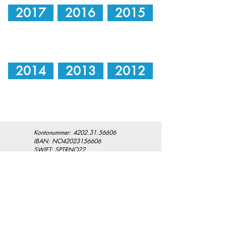
2017
2016
2015
2014
2013
2012
Kontonummer:
4202.31.56606
IBAN: NO42023156606
SWIFT: SPTRNO22
Adr.: Sparebank 1 Midt-Norge
PO Box 4796 Sluppen
N-7467 Trondheim
Contact Us